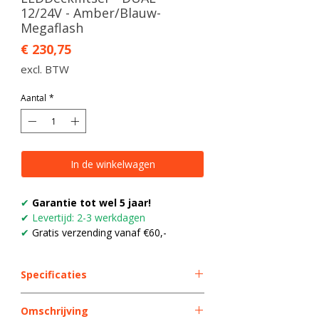
12/24V - Amber/Blauw-
Megaflash
Prijs
€ 230,75
excl. BTW
Aantal
*
In de winkelwagen
✔
Garantie tot wel 5 jaar!
✔
Levertijd: 2-3 werkdagen
✔
Gratis verzending vanaf €60,-
Specificaties
LED kleur
DUAL
Omschrijving