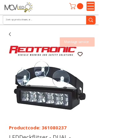
Montage service
Productcode: 361080237
LEDDeckflitser - DUAL -