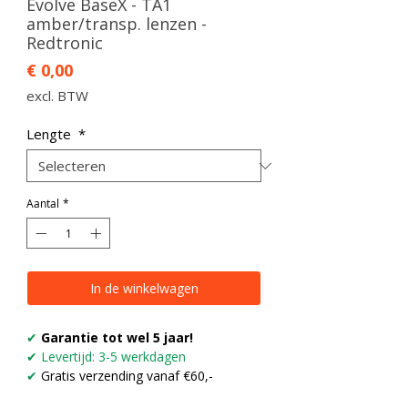
Evolve BaseX - TA1
amber/transp. lenzen -
Redtronic
Prijs
€ 0,00
excl. BTW
Lengte
*
Aantal
*
In de winkelwagen
✔
Garantie tot wel 5 jaar!
✔ Levertijd: 3-5 werkdagen
✔
Gratis verzending vanaf €60,-