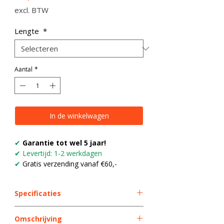
excl. BTW
Lengte
*
Aantal
*
In de winkelwagen
✔
Garantie tot wel 5 jaar!
✔ Levertijd: 1-2 werkdagen
✔
Gratis verzending vanaf €60,-
Specificaties
Model dakset
Legion
Omschrijving