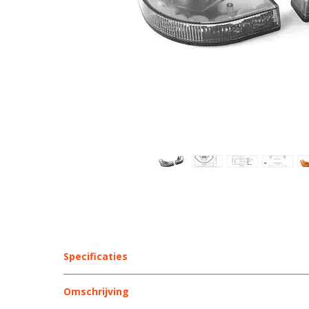
Specificaties
LED kleur
Omschrijving