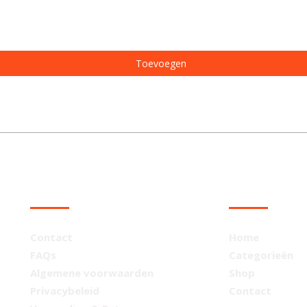
Toevoegen
KLANTENSERVICE
NAVIGATIE
Contact
Home
FAQs
Categorieën
Algemene voorwaarden
Shop
Privacybeleid
Contact