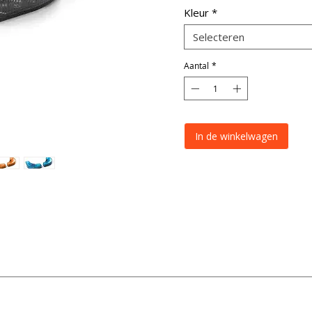
Kleur
*
Selecteren
Aantal
*
In de winkelwagen
Amber/Blauw