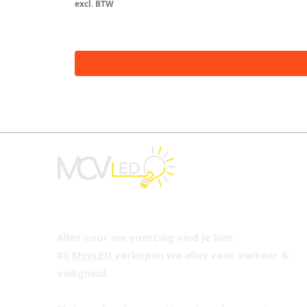
excl. BTW
Alles voor uw voertuig vind je hier.
Bij
McvLED
verkopen we alles voor verkeer &
veiligheid.