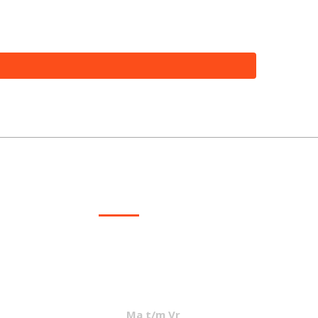
excl. BTW
CONTACT
info@mcvled.nl
sales@mcvled.nl
+31 (0) 345 34 21 45
Ma t/m Vr