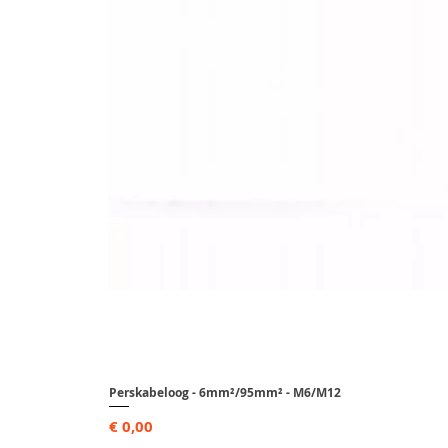
Perskabeloog - 6mm²/95mm² - M6/M12
Prijs
€ 0,00