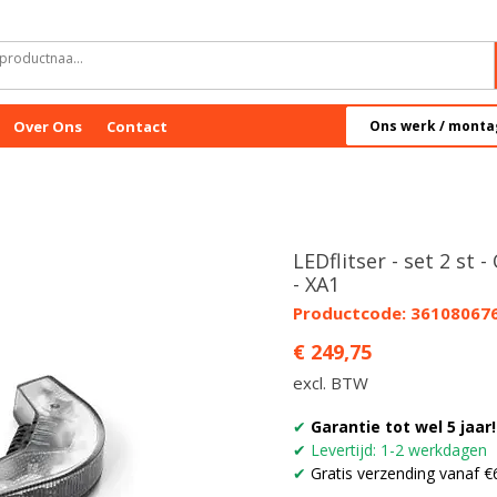
Over Ons
Contact
Ons werk / monta
LEDflitser - set 2 st 
- XA1
Productcode: 36108067
Prijs
€ 249,75
excl. BTW
✔
Garantie tot wel 5 jaar!
✔
Levertijd: 1-2 werkdagen
✔
Gratis verzending vanaf €