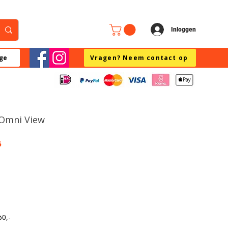
Inloggen
ge
Vragen? Neem contact op
- Omni View
6
60,-