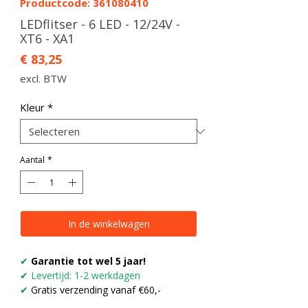
Productcode: 361080410
LEDflitser - 6 LED - 12/24V -
XT6 - XA1
Prijs
€ 83,25
excl. BTW
Kleur
*
Aantal
*
In de winkelwagen
✔
Garantie tot wel 5 jaar!
✔
Levertijd: 1-2 werkdagen
✔
Gratis verzending vanaf €60,-