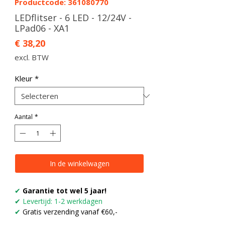
Productcode: 361080770
LEDflitser - 6 LED - 12/24V -
LPad06 - XA1
Prijs
€ 38,20
excl. BTW
Kleur
*
Aantal
*
In de winkelwagen
✔
Garantie tot wel 5 jaar!
✔
Levertijd: 1-2 werkdagen
✔
Gratis verzending vanaf €60,-