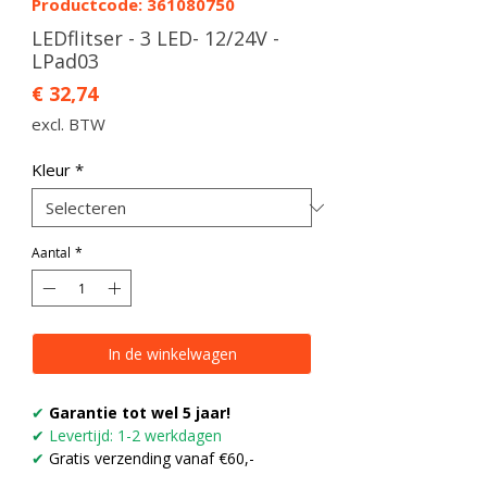
Productcode: 361080750
LEDflitser - 3 LED- 12/24V -
LPad03
Prijs
€ 32,74
excl. BTW
Kleur
*
Aantal
*
In de winkelwagen
✔
Garantie tot wel 5 jaar!
✔
Levertijd: 1-2 werkdagen
✔
Gratis verzending vanaf €60,-