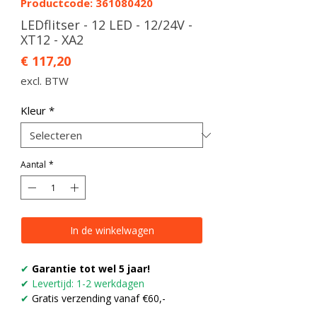
Productcode: 361080420
LEDflitser - 12 LED - 12/24V -
XT12 - XA2
Prijs
€ 117,20
excl. BTW
Kleur
*
Aantal
*
In de winkelwagen
✔
Garantie tot wel 5 jaar!
✔
Levertijd: 1-2 werkdagen
✔
Gratis verzending vanaf €60,-