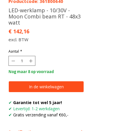
Productcode: 361800640
LED-werklamp - 10/30V -
Moon Combi beam RT - 48x3
watt
Prijs
€ 142,16
excl. BTW
Aantal
*
Nog maar 8 op voorraad
In de winkelwagen
✔
Garantie tot wel 5 jaar!
✔
Levertijd: 1-2 werkdagen
✔
Gratis verzending vanaf €60,-