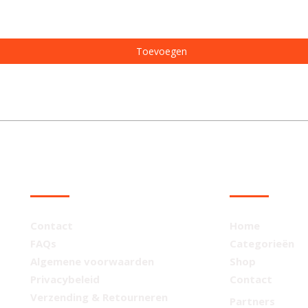
Toevoegen
KLANTENSERVICE
NAVIGATIE
Contact
Home
FAQs
Categorieën
Algemene voorwaarden
Shop
Privacybeleid
Contact
Verzending & Retourneren
Partners