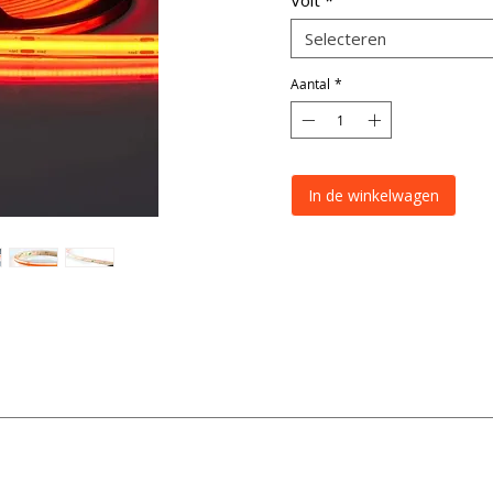
Volt
*
Selecteren
Aantal
*
In de winkelwagen
Specificatie
verlichting uitgevoerd als flexibele strip van 5 meter, ontworpen vo
12 of 24V