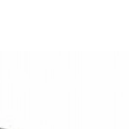
onen lens is het licht diffuus en geschikt voor decoratieve of functio
 werkt op 12 of 24V en heeft een opgenomen vermogen van 10 W. Mont
3 jaar
ijde.
Rood
oudt dat het volledig stof- en waterdicht is. De LED strip wordt geleve
iting op bestaande installaties flexibel mogelijk is. Afmetingen bed
480/m
5000 x 10 x 4,5 mm
Siliconen, transparant
IP68
12V: 5,2A / 24V: 2,78A
Plakmontage