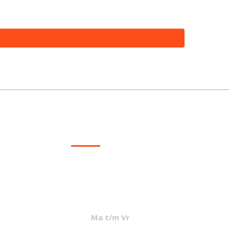
CONTACT
info@mcvled.nl
sales@mcvled.nl
+31 (0) 345 34 21 45
Ma t/m Vr