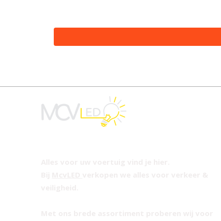
Alles voor uw voertuig vind je hier.
Bij
McvLED
verkopen we alles voor verkeer &
veiligheid.
Met ons brede assortiment proberen wij voor