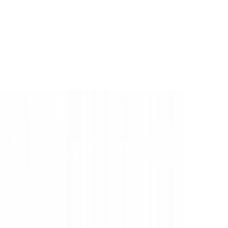
nele
age is
rd met een
ragen 5000 x 10