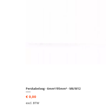
Perskabeloog - 6mm²/95mm² - M6/M12
Prijs
€ 0,00
excl. BTW