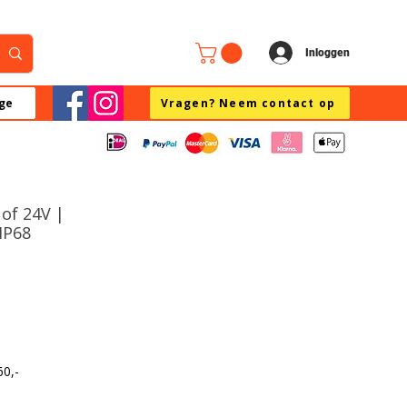
Inloggen
ge
Vragen? Neem contact op
 of 24V |
IP68
60,-