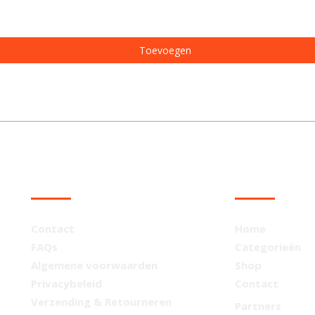
Toevoegen
KLANTENSERVICE
NAVIGATIE
Contact
Home
FAQs
Categorieën
Algemene voorwaarden
Shop
Privacybeleid
Contact
Verzending & Retourneren
Partners