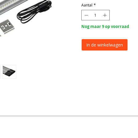
Aantal
*
Nog maar 9 op voorraad
In de winkelwagen
Accessoire
Touch/dim schakelaar