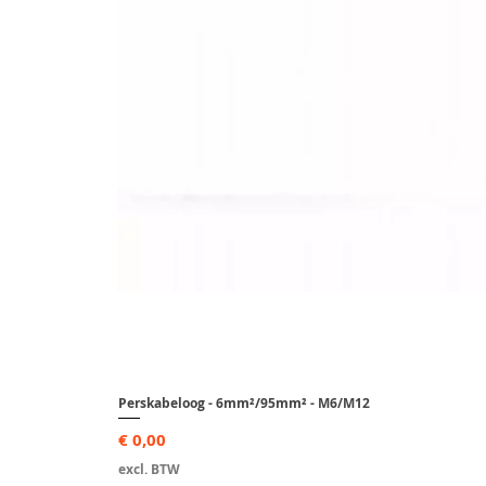
Perskabeloog - 6mm²/95mm² - M6/M12
Prijs
€ 0,00
excl. BTW