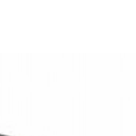
PQL
3211 t/m 361183283.
12/24 volt
Aluminium