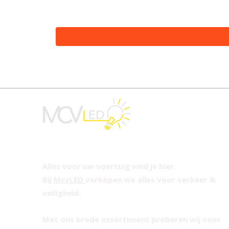
Alles voor uw voertuig vind je hier.
Bij
McvLED
verkopen we alles voor verkeer &
veiligheid.
Met ons brede assortiment proberen wij voor