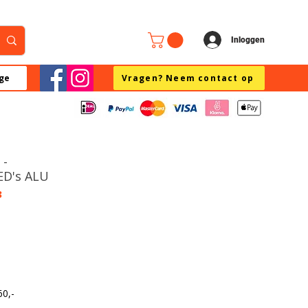
Inloggen
ge
Vragen? Neem contact op
 -
LED's ALU
3
60,-