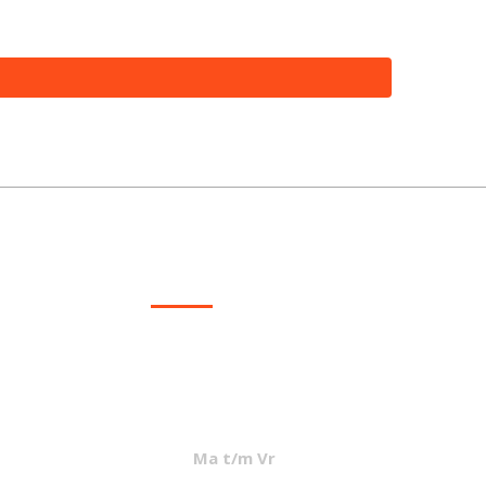
CONTACT
info@mcvled.nl
sales@mcvled.nl
+31 (0) 345 34 21 45
Ma t/m Vr