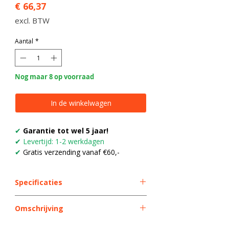
Prijs
€ 66,37
excl. BTW
Aantal
*
Nog maar 8 op voorraad
In de winkelwagen
✔
Garantie tot wel 5 jaar!
✔
Levertijd: 1-2 werkdagen
✔
Gratis verzending vanaf €60,-
Specificaties
Type verlichting
Ledstrip
Omschrijving
- aluminium behuizing met kunststof
LED kleur
Wit