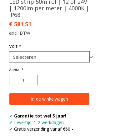
LED strip 50m rol | 12 of 24V
| 1200lm per meter | 4000K |
IP68
Prijs
€ 581,51
excl. BTW
Volt
*
Aantal
*
In de winkelwagen
✔
Garantie tot wel 5 jaar!
✔ Levertijd: 1-2 werkdagen
✔
Gratis verzending vanaf €60,-