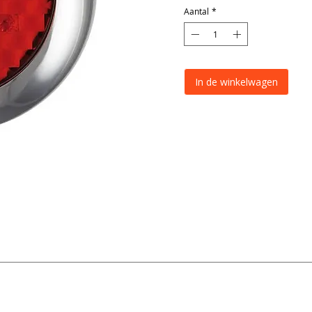
Aantal
*
In de winkelwagen
Specificatie
 combineert de functies: mistlicht en reflector. Het betreft een rond
145FME