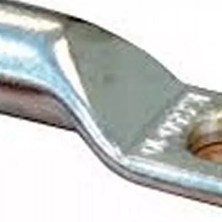
Nee
Nee
Nee
Nee
Nee
Nee
Zonder reflector
Polycarbonaat, chroom
Acrylaat, rood
Open draadeind
15 cm