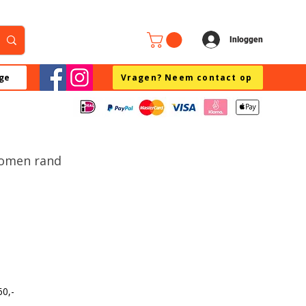
Inloggen
ge
Vragen? Neem contact op
romen rand
60,-