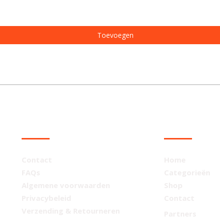
Toevoegen
KLANTENSERVICE
NAVIGATIE
Contact
Home
FAQs
Categorieën
Algemene voorwaarden
Shop
Privacybeleid
Contact
Verzending & Retourneren
Partners