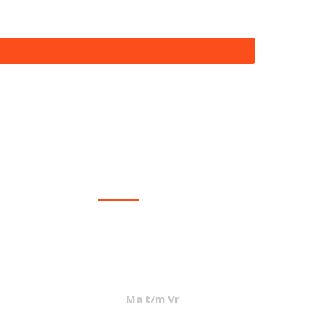
CONTACT
info@mcvled.nl
sales@mcvled.nl
+31 (0) 345 34 21 45
Ma t/m Vr