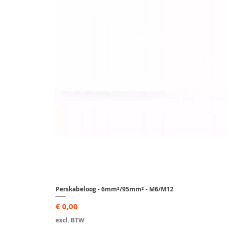
IP-klasse
Montage
Perskabeloog - 6mm²/95mm² - M6/M12
Prijs
€ 0,00
excl. BTW