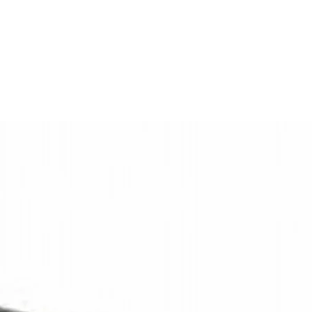
en ontworpen voor montage op het voertuigoppervlak. Dankzij de re
sign en functionaliteit samenkomen, zoals op aanhangwagens, bedrijf
LED Autolamps
12–24 V
s uit acrylaat, wat bijdraagt aan de robuustheid en lange levensduur.
CE, ECE-R10, ECE-R38
 op voertuignetwerken met 12–24 V mogelijk. Dit LED achterlicht vo
s uitgevoerd met beschermingsgraad IP67, wat betekent dat het stof- 
5 jaar
Trailer
ø145 × 23 mm
Rond
108 mm
Universeel
Ja