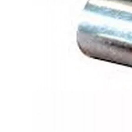
Achterlicht
Remlicht
Knipperlicht
Achteruitrijlicht
Kentekenverlichting
Dynamisch knipperlicht
Reflector
Behuizing
Lens
Connector
Kabellengte