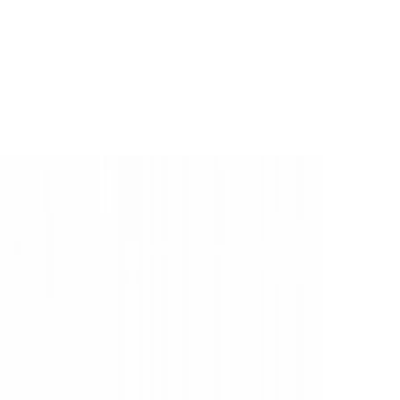
tro-uitvoering
swagens of
 Het open
ldoet aan de
en waterdicht