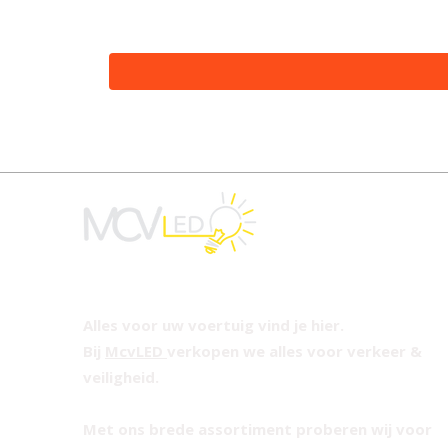
Alles voor uw voertuig vind je hier.
Bij
McvLED
verkopen we alles voor verkeer &
veiligheid.
Met ons brede assortiment proberen wij voor