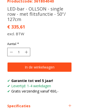
Productcode: 361804040
LED-bar - OLLSON - single
row - met flitsfunctie - 50''/
127cm
Prijs
€ 335,61
excl. BTW
Aantal
*
In de winkelwagen
✔
Garantie tot wel 5 jaar!
✔ Levertijd: 1-4 werkdagen
✔
Gratis verzending vanaf €60,-
Specificaties