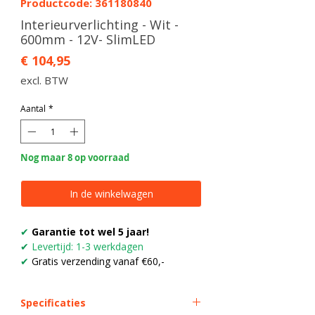
Productcode: 361180840
Interieurverlichting - Wit -
600mm - 12V- SlimLED
Prijs
€ 104,95
excl. BTW
Aantal
*
Nog maar 8 op voorraad
In de winkelwagen
✔
Garantie tot wel 5 jaar!
✔
Levertijd: 1-3 werkdagen
✔
Gratis verzending vanaf €60,-
Specificaties