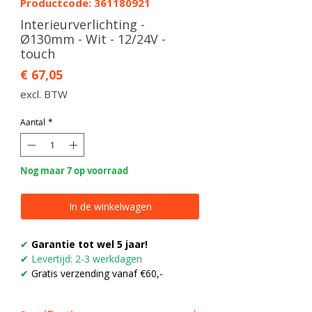
Productcode: 361180921
Interieurverlichting -
Ø130mm - Wit - 12/24V -
touch
Prijs
€ 67,05
excl. BTW
Aantal
*
Nog maar 7 op voorraad
In de winkelwagen
✔
Garantie tot wel 5 jaar!
✔
Levertijd: 2-3 werkdagen
✔
Gratis verzending vanaf €60,-