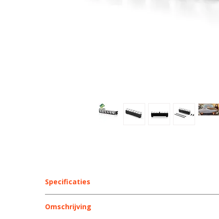
Specificaties
LED kleur
Omschrijving