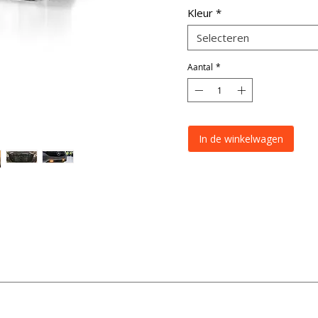
Kleur
*
Selecteren
Aantal
*
In de winkelwagen
DUAL:
Amber/Blauw