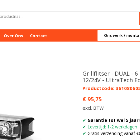
Over Ons
Contact
Ons werk / monta
Grillflitser - DUAL - 6
12/24V - UltraTech E
Productcode: 36108060
Prijs
€ 95,75
excl. BTW
✔
Garantie tot wel 5 jaar!
✔
Levertijd: 1-2 werkdagen
✔
Gratis verzending vanaf €