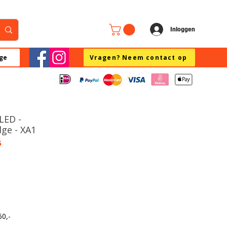
Inloggen
ge
Vragen? Neem contact op
 LED -
dge - XA1
5
60,-