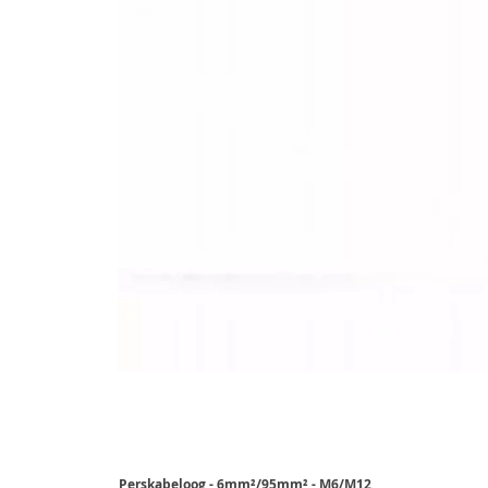
Perskabeloog - 6mm²/95mm² - M6/M12