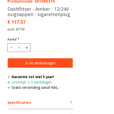
Productcode: 361080210
Dashflitser - Amber - 12/24V -
zuignappen - sigarettenplug
Prijs
€ 117,57
excl. BTW
Aantal
*
In de winkelwagen
✔
Garantie tot wel 5 jaar!
✔
Levertijd: 2-3 werkdagen
✔
Gratis verzending vanaf €60,-
Specificaties