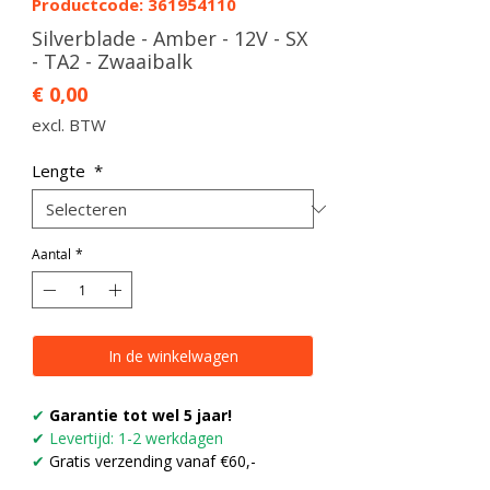
Productcode: 361954110
Silverblade - Amber - 12V - SX
- TA2 - Zwaaibalk
Prijs
€ 0,00
excl. BTW
Lengte
*
Aantal
*
In de winkelwagen
✔
Garantie tot wel 5 jaar!
✔
Levertijd: 1-2 werkdagen
✔
Gratis verzending vanaf €60,-