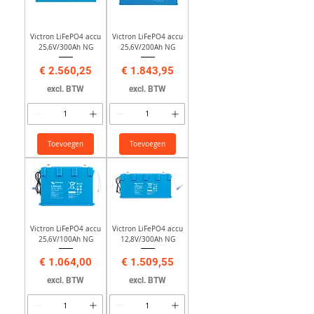
Victron LiFePO4 accu
Victron LiFePO4 accu
25,6V/300Ah NG
25,6V/200Ah NG
Prijs
Prijs
€ 2.560,25
€ 1.843,95
excl. BTW
excl. BTW
Toevoegen
Toevoegen
Victron LiFePO4 accu
Victron LiFePO4 accu
25,6V/100Ah NG
12,8V/300Ah NG
Prijs
Prijs
€ 1.064,00
€ 1.509,55
excl. BTW
excl. BTW