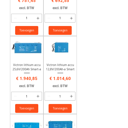
Prijs
Prijs
€ 751,45
€ 692,55
excl. BTW
excl. BTW
Toevoegen
Toevoegen
Victron lithium accu
Victron lithium accu
25,6V/200Ah Smart-a
12,8V/200Ah-a Smart
Prijs
Prijs
€ 1.940,85
€ 1.014,60
excl. BTW
excl. BTW
Toevoegen
Toevoegen