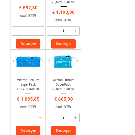
25,6V/100Ah NG
Prijs
€ 592,80
Prijs
€ 1.198,90
excl. BTW
excl. BTW
Toevoegen
Toevoegen
Victron Lithium
Victron Lithium
SuperPack
SuperPack
12,8V/200Ah NG
12,8V/100Ah NG
Prijs
Prijs
€ 1.085,85
€ 665,00
excl. BTW
excl. BTW
Toevoegen
Toevoegen