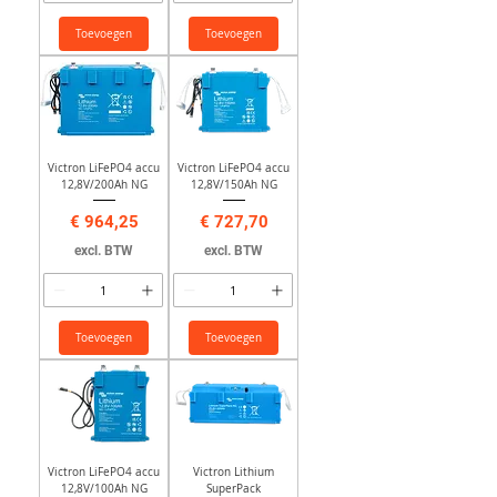
Toevoegen
Toevoegen
Victron LiFePO4 accu
Victron LiFePO4 accu
12,8V/200Ah NG
12,8V/150Ah NG
Prijs
Prijs
€ 964,25
€ 727,70
excl. BTW
excl. BTW
Toevoegen
Toevoegen
Victron LiFePO4 accu
Victron Lithium
12,8V/100Ah NG
SuperPack