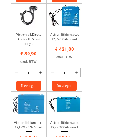
Victron VE.Direct
Victron lithium accu
Bluetooth Smart
12,8V/50Ah Smart
dongle
Prijs
€ 421,80
Prijs
€ 39,90
excl. BTW
excl. BTW
Toevoegen
Toevoegen
Victron lithium accu
Victron lithium accu
12,8V/180Ah Smart
12,8V/100Ah Smart