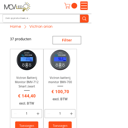
Home
Victron orion
37 producten
Filter
Victron Batterij
Victron batterij
Monitor BMV-712
monitor BMV-700
Smart zwart
Prijs
€ 100,70
Prijs
€ 144,40
excl. BTW
excl. BTW
Toevoegen
Toevoegen