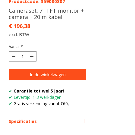
Productcode: 359080807
Cameraset: 7" TFT monitor +
camera + 20 m kabel
Prijs
€ 196,38
excl. BTW
Aantal
*
In de winkelwagen
✔
Garantie tot wel 5 jaar!
✔
Levertijd: 1-3 werkdagen
✔
Gratis verzending vanaf €60,-
Specificaties