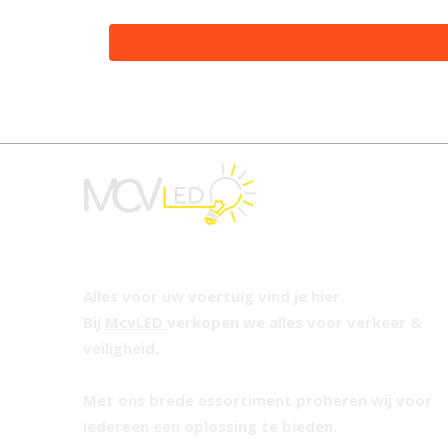
Alles voor uw voertuig vind je hier.
Bij
McvLED
verkopen we alles voor verkeer &
veiligheid.
Met ons brede assortiment proberen wij voor
iedereen een oplossing te bieden.