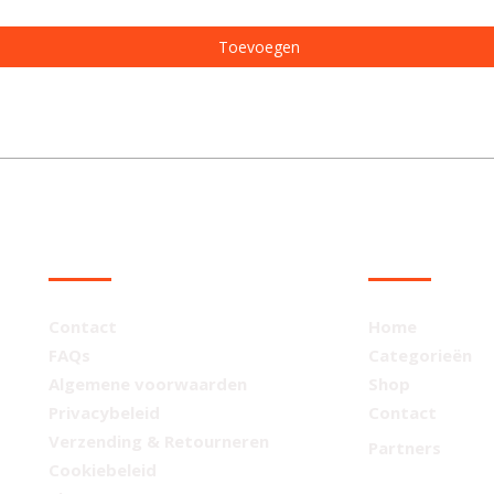
Toevoegen
KLANTENSERVICE
NAVIGATIE
Contact
Home
FAQs
Categorieën
Algemene voorwaarden
Shop
Privacybeleid
Contact
Verzending & Retourneren
Partners
Cookiebeleid