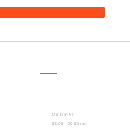
CONTACT
info@mcvled.nl
sales@mcvled.nl
+31 (0) 345 34 21 45
Ma t/m Vr
08:00 - 20:00 uur