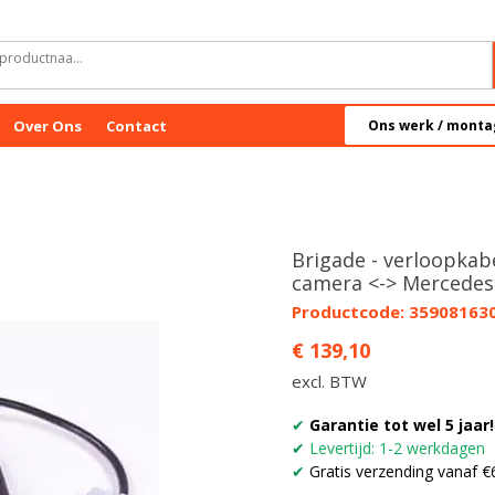
Over Ons
Contact
Ons werk / monta
Brigade - verloopkabe
camera <-> Mercedes 
Productcode: 35908163
Prijs
€ 139,10
excl. BTW
✔
Garantie tot wel 5 jaar!
✔
Levertijd: 1-2 werkdagen
✔
Gratis verzending vanaf €