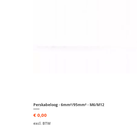
Perskabeloog - 6mm²/95mm² - M6/M12
Prijs
€ 0,00
excl. BTW