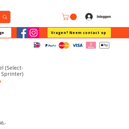
Inloggen
ge
Vragen? Neem contact op
l (Select-
Sprinter)
0
60,-