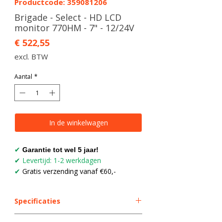
Productcode: 359081206
Brigade - Select - HD LCD
monitor 770HM - 7" - 12/24V
Prijs
€ 522,55
excl. BTW
Aantal
*
In de winkelwagen
✔
Garantie tot wel 5 jaar!
Levertijd: 1-2 werkdagen
✔
Gratis verzending vanaf €60,-
✔
Specificaties