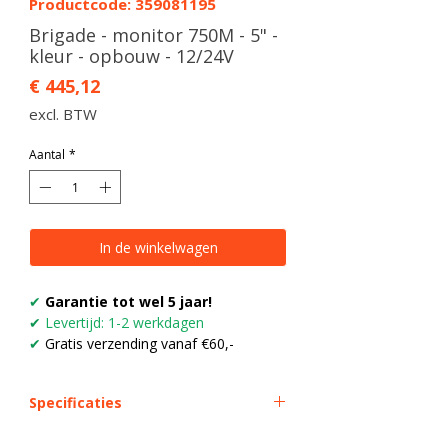
Productcode: 359081195
Brigade - monitor 750M - 5" -
kleur - opbouw - 12/24V
Prijs
€ 445,12
excl. BTW
Aantal
*
In de winkelwagen
✔
Garantie tot wel 5 jaar!
✔
Levertijd: 1-2 werkdagen
✔
Gratis verzending vanaf €60,-
Specificaties