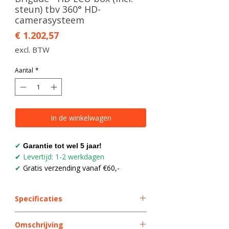
steun) tbv 360° HD-
camerasysteem
Prijs
€ 1.202,57
excl. BTW
Aantal
*
In de winkelwagen
✔
Garantie tot wel 5 jaar!
Levertijd: 1-2 werkdagen
✔
Gratis verzending vanaf €60,-
✔
Specificaties
Product
Onderdelen
Omschrijving