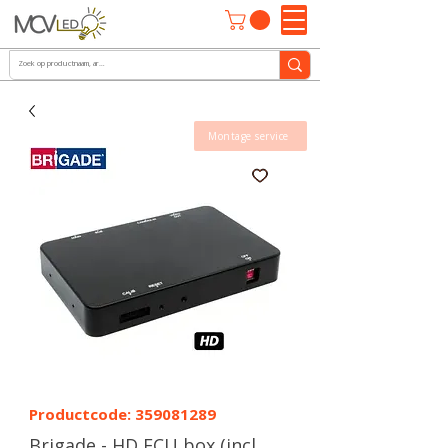
Montage service
Productcode: 359081289
Brigade - HD ECU box (incl.