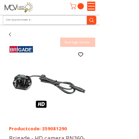
Montage service
Productcode: 359081290
Brigade - HD camera BN360-