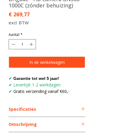
1000C (zónder behuizing)
Prijs
€ 269,77
excl. BTW
Aantal
*
In de winkelwagen
✔
Garantie tot wel 5 jaar!
Levertijd: 1-2 werkdagen
✔
Gratis verzending vanaf €60,-
✔
Specificaties
Kenmerk
Specificatie
Omschrijving