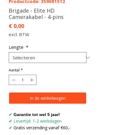
Productcode: 359081512
Brigade - Elite HD
Camerakabel - 4-pins
Prijs
€ 0,00
excl. BTW
Lengte
*
Aantal
*
In de winkelwagen
✔
Garantie tot wel 5 jaar!
Levertijd: 1-2 werkdagen
✔
Gratis verzending vanaf €60,-
✔