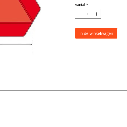
Aantal
*
In de winkelwagen