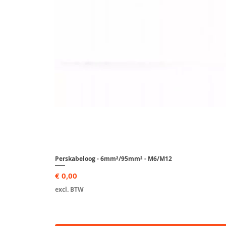
Perskabeloog - 6mm²/95mm² - M6/M12
Prijs
€ 0,00
excl. BTW