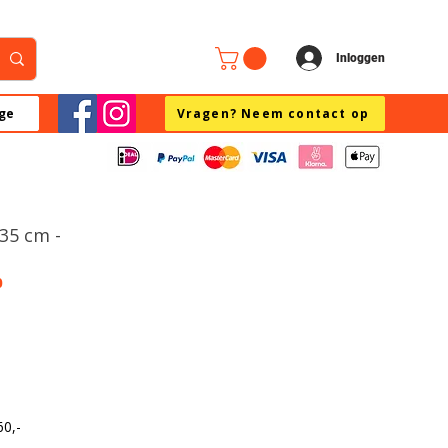
Inloggen
ge
Vragen? Neem contact op
 35 cm -
0
60,-