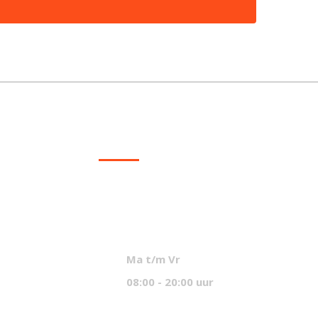
CONTACT
info@mcvled.nl
sales@mcvled.nl
+31 (0) 345 34 21 45
Ma t/m Vr
08:00 - 20:00 uur