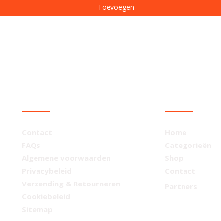
Toevoegen
KLANTENSERVICE
NAVIGATIE
Contact
Home
FAQs
Categorieën
Algemene voorwaarden
Shop
Privacybeleid
Contact
Verzending & Retourneren
Partners
Cookiebeleid
Sitemap