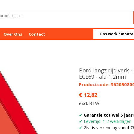
Over Ons
Contact
Ons werk / monta
Bord langz.rijd.verk -
ECE69 - alu 1,2mm
Productcode: 36205080
Prijs
€ 12,82
excl. BTW
✔
Garantie tot wel 5 jaar!
✔
Levertijd: 1-2 werkdagen
✔
Gratis verzending vanaf €