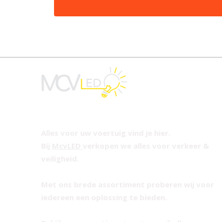
Alles voor uw voertuig vind je hier.
Bij
McvLED
verkopen we alles voor verkeer &
veiligheid.
Met ons brede assortiment proberen wij voor
iedereen een oplossing te bieden.