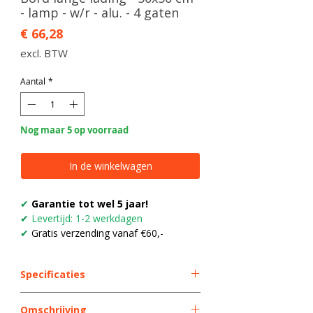
- lamp - w/r - alu. - 4 gaten
Prijs
€ 66,28
excl. BTW
Aantal
*
Nog maar 5 op voorraad
In de winkelwagen
✔
Garantie tot wel 5 jaar!
✔
Levertijd: 1-2 werkdagen
✔
Gratis verzending vanaf €60,-
Specificaties
Type
Lengte/breedteborden
Omschrijving