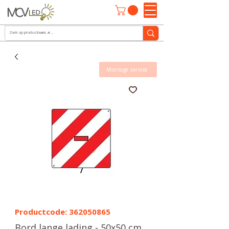
Montage service
Productcode: 362050865
Bord lange lading - 50x50 cm