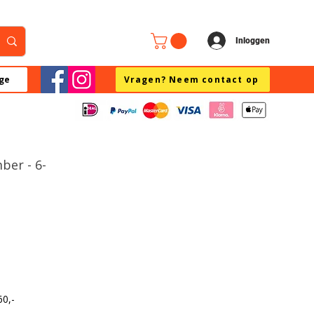
Inloggen
ge
Vragen? Neem contact op
mber - 6-
60,-