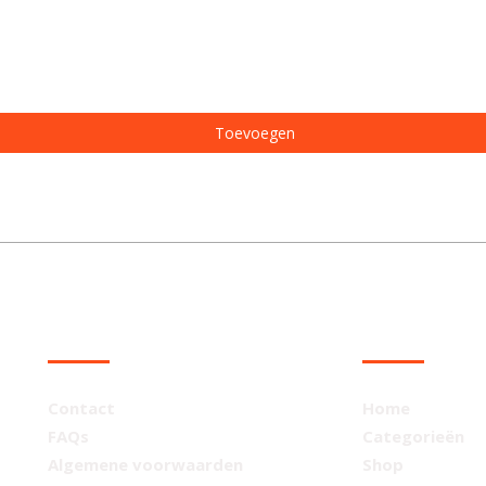
Toevoegen
KLANTENSERVICE
NAVIGATIE
Contact
Home
FAQs
Categorieën
Algemene voorwaarden
Shop