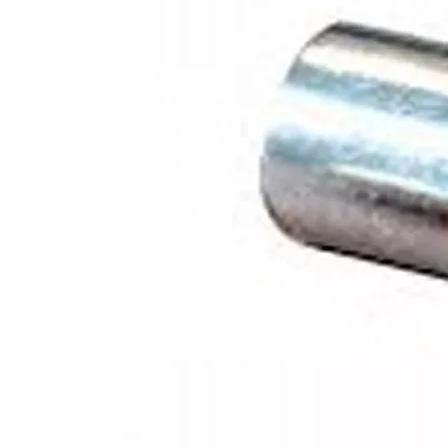
Flitspatronen
Soort patroon
Aantal LEDs
Behuizing
Lens
Connector
Kabellengte
IP-klasse
Montage