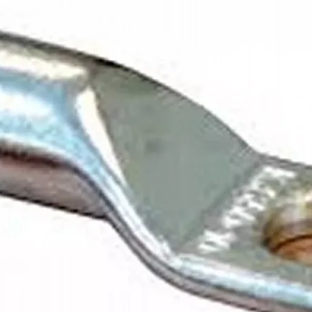
14
Flitsend
6
Siliconen, zwart
Polycarbonaat, dark look
Open draadeind
20 cm
IP69K
Opbouw