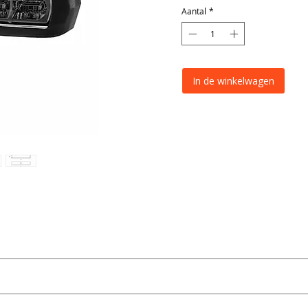
Aantal
*
In de winkelwagen
Specificatie
F-3000) serie en is ontworpen als opbouwbare LED flitser voor toep
SF-3600A