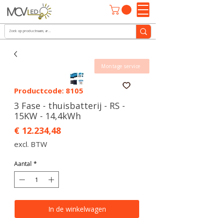
Montage service
Productcode: 8105
3 Fase - thuisbatterij - RS -
15KW - 14,4kWh
Prijs
€ 12.234,48
excl. BTW
Aantal
*
In de winkelwagen