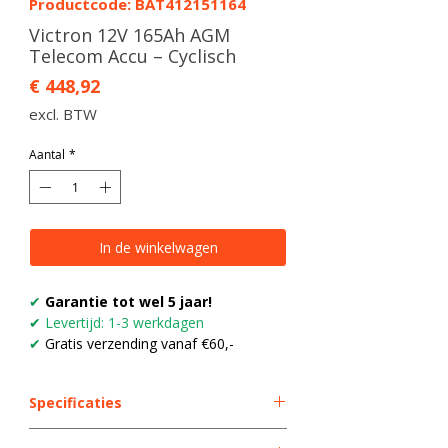
Productcode: BAT412151164
Victron 12V 165Ah AGM
Telecom Accu – Cyclisch
Prijs
€ 448,92
excl. BTW
Aantal
*
In de winkelwagen
✔
Garantie tot wel 5 jaar!
✔
Levertijd: 1-3 werkdagen
✔
Gratis verzending vanaf €60,-
Specificaties