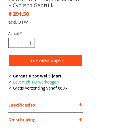
– Cyclisch Gebruik
Prijs
€ 291,50
excl. BTW
Aantal
*
In de winkelwagen
✔
Garantie tot wel 5 jaar!
✔
Levertijd: 1-3 werkdagen
✔
Gratis verzending vanaf €60,-
Specificaties
Merk
Victron
Omschrijving