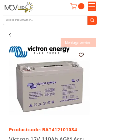
Montage service
Productcode: BAT412101084
Victron 12V 110Ah AGM Accu