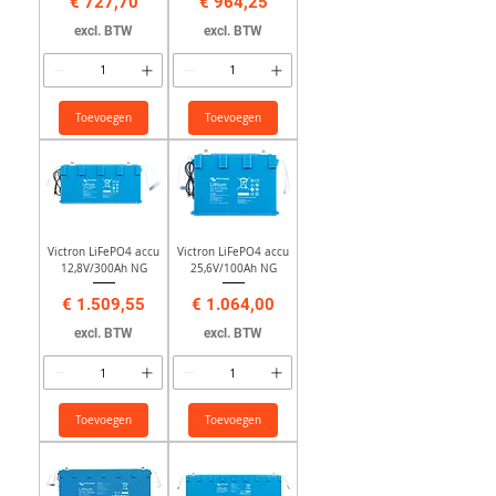
Prijs
Prijs
€ 727,70
€ 964,25
excl. BTW
excl. BTW
Toevoegen
Toevoegen
Victron LiFePO4 accu
Victron LiFePO4 accu
12,8V/300Ah NG
25,6V/100Ah NG
Prijs
Prijs
€ 1.509,55
€ 1.064,00
excl. BTW
excl. BTW
Toevoegen
Toevoegen