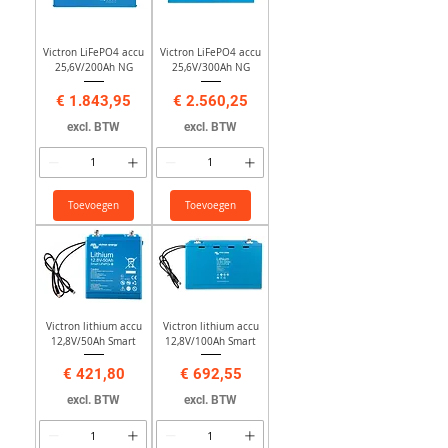
Victron LiFePO4 accu
Victron LiFePO4 accu
25,6V/200Ah NG
25,6V/300Ah NG
Prijs
Prijs
€ 1.843,95
€ 2.560,25
excl. BTW
excl. BTW
Toevoegen
Toevoegen
Victron lithium accu
Victron lithium accu
12,8V/50Ah Smart
12,8V/100Ah Smart
Prijs
Prijs
€ 421,80
€ 692,55
excl. BTW
excl. BTW