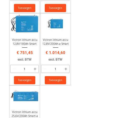
Toevoegen
Toevoegen
Victron lithium accu
Victron lithium accu
12,8V/180Ah Smart
12,8V/200Ah-a Smart
Prijs
Prijs
€ 751,45
€ 1.014,60
excl. BTW
excl. BTW
Toevoegen
Toevoegen
Victron lithium accu
25,6V/200Ah Smart-a