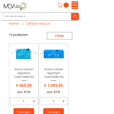
Home
Lithium Accu’s
15 producten
Filter
Victron Lithium
Victron Lithium
SuperPack
SuperPack
12,8V/100Ah NG
12,8V/200Ah NG
Prijs
Prijs
€ 665,00
€ 1.085,85
excl. BTW
excl. BTW
Toevoegen
Toevoegen