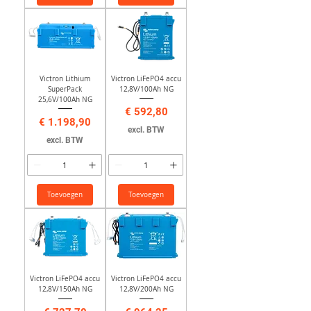
Victron Lithium
Victron LiFePO4 accu
SuperPack
12,8V/100Ah NG
25,6V/100Ah NG
Prijs
€ 592,80
Prijs
€ 1.198,90
excl. BTW
excl. BTW
Toevoegen
Toevoegen
Victron LiFePO4 accu
Victron LiFePO4 accu
12,8V/150Ah NG
12,8V/200Ah NG