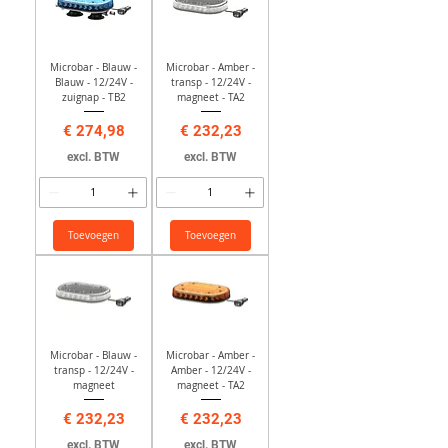
Microbar - Blauw -
Microbar - Amber -
Blauw - 12/24V -
transp - 12/24V -
zuignap - TB2
magneet - TA2
Prijs
Prijs
€ 274,98
€ 232,23
excl. BTW
excl. BTW
Toevoegen
Toevoegen
Microbar - Blauw -
Microbar - Amber -
transp - 12/24V -
Amber - 12/24V -
magneet
magneet - TA2
Prijs
Prijs
€ 232,23
€ 232,23
excl. BTW
excl. BTW