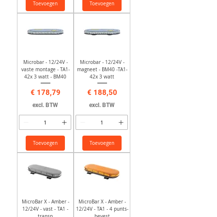
Toevoegen
Toevoegen
Microbar - 12/24V -
Microbar - 12/24V -
vaste montage - TA1-
magneet - BM40 -TA1-
42x 3 watt - BM40
42x 3 watt
Prijs
Prijs
€ 178,79
€ 188,50
excl. BTW
excl. BTW
Toevoegen
Toevoegen
MicroBar X - Amber -
MicroBar X - Amber -
12/24V - vast - TA1 -
12/24V - TA1 - 4 punts-
transp
bevest