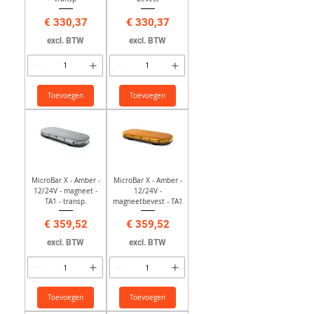
Prijs
Prijs
€ 330,37
€ 330,37
excl. BTW
excl. BTW
Toevoegen
Toevoegen
MicroBar X - Amber -
MicroBar X - Amber -
12/24V - magneet -
12/24V -
TA1 - transp.
magneetbevest - TA1
Prijs
Prijs
€ 359,52
€ 359,52
excl. BTW
excl. BTW
Toevoegen
Toevoegen