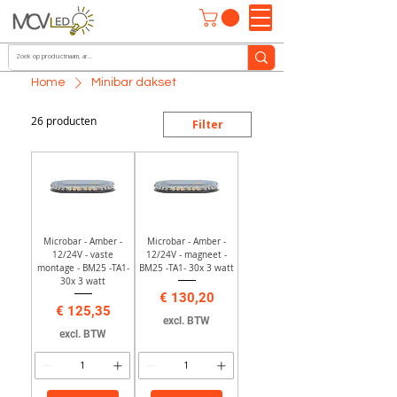
Home
Minibar dakset
26 producten
Filter
Microbar - Amber -
Microbar - Amber -
12/24V - vaste
12/24V - magneet -
montage - BM25 -TA1-
BM25 -TA1- 30x 3 watt
30x 3 watt
Prijs
€ 130,20
Prijs
€ 125,35
excl. BTW
excl. BTW