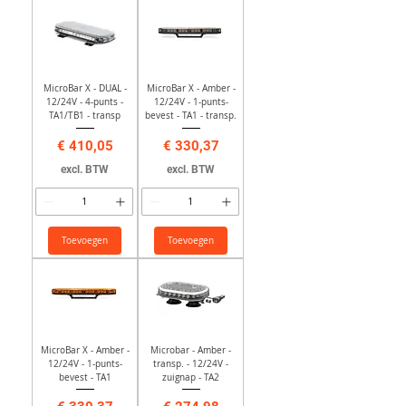
MicroBar X - DUAL -
MicroBar X - Amber -
12/24V - 4-punts -
12/24V - 1-punts-
TA1/TB1 - transp
bevest - TA1 - transp.
Prijs
Prijs
€ 410,05
€ 330,37
excl. BTW
excl. BTW
Toevoegen
Toevoegen
MicroBar X - Amber -
Microbar - Amber -
12/24V - 1-punts-
transp. - 12/24V -
bevest - TA1
zuignap - TA2