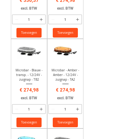
Prijs
Prijs
€ 330,37
€ 274,98
excl. BTW
excl. BTW
Toevoegen
Toevoegen
Microbar - Blauw -
Microbar - Amber -
transp. - 12/24V -
Amber - 12/24V -
zuignap - TB2
zuignap - TA2
Prijs
Prijs
€ 274,98
€ 274,98
excl. BTW
excl. BTW
Toevoegen
Toevoegen