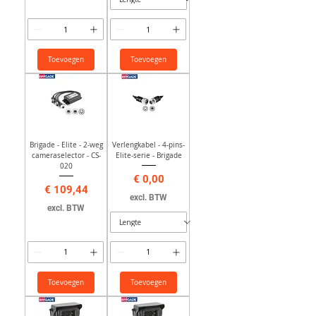
Toevoegen
Toevoegen
Brigade - Elite - 2-weg
Verlengkabel - 4-pins-
cameraselector - CS-
Elite-serie - Brigade
020
Prijs
€ 0,00
Prijs
€ 109,44
excl. BTW
excl. BTW
Toevoegen
Toevoegen