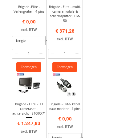
Brigade -Elite -
Brigade - Elite - multi-
Verlengkabel - 4-pins
cameramodule &
schermsplitter EDM-
Prijs
50
€ 0,00
excl. BTW
Prijs
€ 371,28
excl. BTW
Toevoegen
Toevoegen
Brigade - Elite - HD
Brigade - Elite- kabel
cameraset -
naar monitor - 4-pins
achterzicht - 8100C/7"
Prijs
€ 0,00
Prijs
€ 1.247,83
excl. BTW
excl. BTW