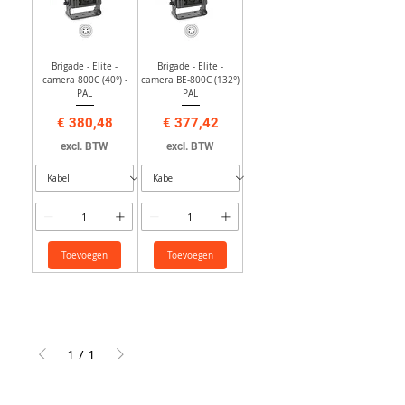
Brigade - Elite -
Brigade - Elite -
camera 800C (40°) -
camera BE-800C (132°)
PAL
PAL
Prijs
Prijs
€ 380,48
€ 377,42
excl. BTW
excl. BTW
Toevoegen
Toevoegen
1
/
1