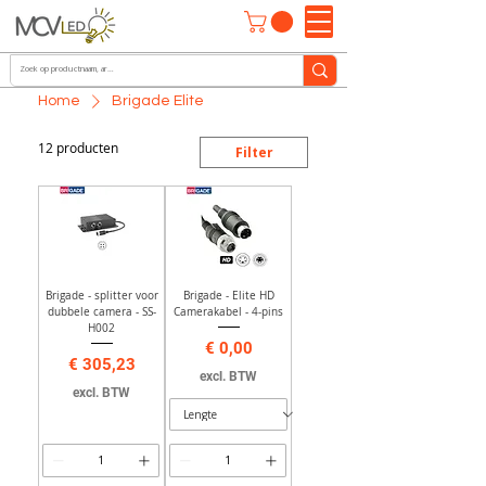
Home
Brigade Elite
12 producten
Filter
Brigade - splitter voor
Brigade - Elite HD
dubbele camera - SS-
Camerakabel - 4-pins
H002
Prijs
€ 0,00
Prijs
€ 305,23
excl. BTW
excl. BTW