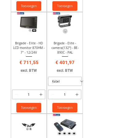
Toevoegen
Toevoegen
Brigade - Elite - HD
Brigade - Elite -
LCD monitor 870HM -
camera(132°) - BE-
7" - 12/24V
890C - PAL
Prijs
Prijs
€ 711,55
€ 401,97
excl. BTW
excl. BTW
Toevoegen
Toevoegen