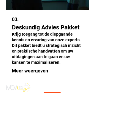
03.
Deskundig Advies Pakket
Krijg toegang tot de diepgaande
kennis en ervaring van onze experts.
Dit pakket biedt u strategisch inzicht
en praktische handvatten om uw
uitdagingen aan te gaan en uw
kansen te maximaliseren.
Meer weergeven
CONTACT
info@mcvled.nl
sales@mcvled.nl
+31 (0) 345 34 21 45
Ma t/m Vr
08:00 - 20:00 uur