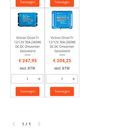
Toevoegen
Toevoegen
Victron Orion-Tr
Victron Orion-Tr
12/12V 30A (360W)
12/12V 30A (360W)
DC-DC Omvormer
DC-DC Omvormer
Geïsoleerd
Geïsoleerd
Prijs
Prijs
€ 247,95
€ 204,25
excl. BTW
excl. BTW
Toevoegen
Toevoegen
1
/
1