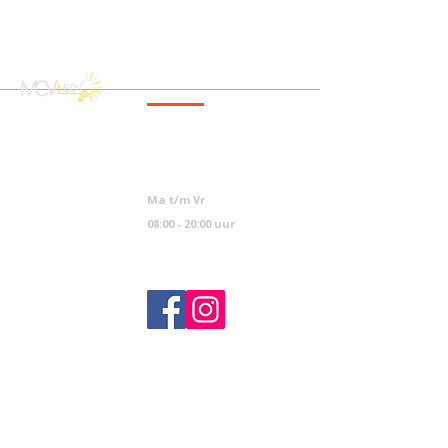
CONTACT
info@mcvled.nl
sales@mcvled.nl
+31 (0) 345 34 21 45
Ma t/m Vr
08:00 - 20:00 uur
NAVIGATIE
KLANTENSERVICE
Contact
Home
FAQs
Categorieën
Algemene voorwaarden
Shop