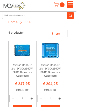
Home
30A
4 producten
Filter
Victron Orion-Tr
Victron Orion-Tr
24/12V 30A (360W)
24/12V 30A (360W)
DC-DC Omvormer
DC-DC Omvormer
Geïsoleerd
Geïsoleerd
Prijs
Prijs
€ 247,95
€ 204,25
excl. BTW
excl. BTW