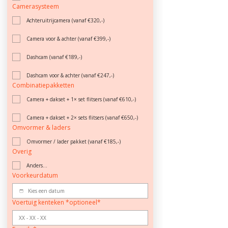
Camerasysteem
Achteruitrijcamera (vanaf €320,-)
Camera voor & achter (vanaf €399,-)
Dashcam (vanaf €189,-)
Dashcam voor & achter (vanaf €247,-)
Combinatiepakketten
Camera + dakset + 1× set flitsers (vanaf €610,-)
Camera + dakset + 2× sets flitsers (vanaf €650,-)
Omvormer & laders
Omvormer / lader pakket (vanaf €185,-)
Overig
Anders...
Voorkeurdatum
Voertuig kenteken *optioneel*