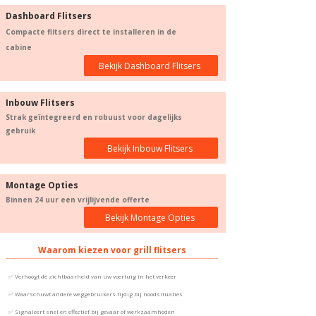
Dashboard Flitsers
Compacte flitsers direct te installeren in de
cabine
Bekijk Dashboard Flitsers
Inbouw Flitsers
Strak geïntegreerd en robuust voor dagelijks
gebruik
Bekijk Inbouw Flitsers
Montage Opties
Binnen 24 uur een vrijlijvende offerte
Bekijk Montage Opties
Waarom kiezen voor grill flitsers
✅ Verhoogt de zichtbaarheid van uw voertuig in het verkeer
✅ Waarschuwt andere weggebruikers tijdig bij noodsituaties
✅ Signaleert snel en effectief bij gevaar of werkzaamheden