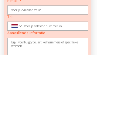
E-mail:
*
Tel:
Aanvullende informtie
Upload plaats van montage *optioneel*
Bestand uploaden
Offerte aanvragen
CONTACT
info@mcvled.nl
sales@mcvled.nl