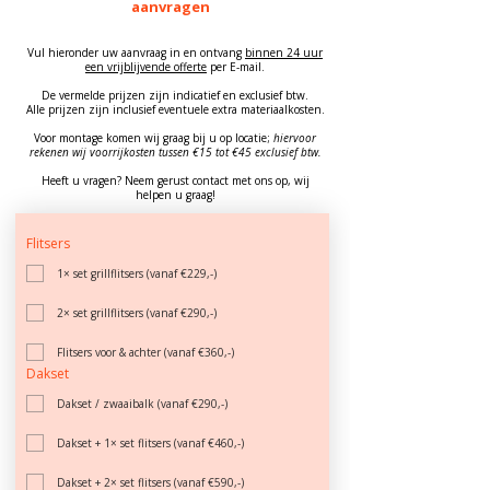
aanvragen
​Vul hieronder uw aanvraag in en ontvang
binnen 24 uur
een vrijblijvende offerte
per E-mail.
De vermelde prijzen zijn indicatief en exclusief btw.
​Alle prijzen zijn inclusief eventuele extra materiaalkosten.
​Voor montage komen wij graag bij u op locatie;
hiervoor
rekenen wij voorrijkosten tussen €15 tot €45 exclusief btw.
Heeft u vragen? Neem gerust contact met ons op, wij
helpen u graag!
Flitsers
1× set grillflitsers (vanaf €229,-)
2× set grillflitsers (vanaf €290,-)
Flitsers voor & achter (vanaf €360,-)
Dakset
Dakset / zwaaibalk (vanaf €290,-)
Dakset + 1× set flitsers (vanaf €460,-)
Dakset + 2× set flitsers (vanaf €590,-)