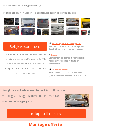
✅ Geschikt voor elk type voertuig
✅ Beschikbaar in verschillende uitvoeringen en configuraties
📘
Handleidingen & installatiegidsen
Bekijk Assortiment
Duidelijke installatie-instructies en praktische
handleidingen voor een snelle montage.
Blader door onze exclusieve selectie
❓
Contact
Antwoorden op de meest voorkomende
en vind precies wat je zoekt. Bekijk
vragen over gebruik, installatie en
ons assortiment hier en laat je
compatibiliteit.
inspireren door de nieuwste trends
🛡️
Garantie-informatie
en must-haves!
Betrouwbare producten met duidelijke
garantievoorwaarden voor extra zekerheid.
Bekijk ons volledige assortiment Grill flitsers en
verhoog vandaag nog de veiligheid van uw
voertuig of wagenpark.
Bekijk Grill Flitsers
Montage offerte