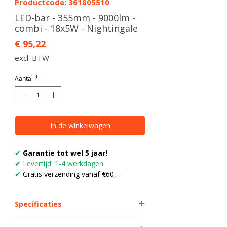
Productcode: 361805510
LED-bar - 355mm - 9000lm -
combi - 18x5W - Nightingale
Prijs
€ 95,22
excl. BTW
Aantal
*
In de winkelwagen
✔
Garantie tot wel 5 jaar!
✔
Levertijd: 1-4 werkdagen
✔
Gratis verzending vanaf €60,-
Specificaties