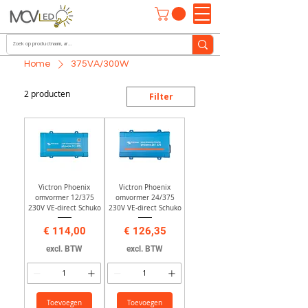
Home
375VA/300W
2 producten
Filter
Victron Phoenix
Victron Phoenix
omvormer 12/375
omvormer 24/375
230V VE-direct Schuko
230V VE-direct Schuko
Prijs
Prijs
€ 114,00
€ 126,35
excl. BTW
excl. BTW
Toevoegen
Toevoegen