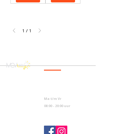
1
/
1
CONTACT
info@mcvled.nl
sales@mcvled.nl
+31 (0) 345 34 21 45
Ma t/m Vr
08:00 - 20:00 uur