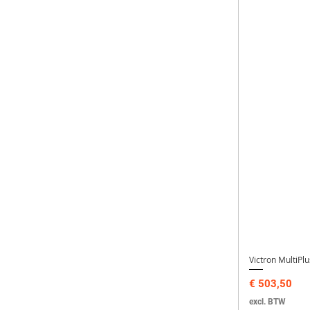
Victron MultiP
Prijs
€ 503,50
excl. BTW