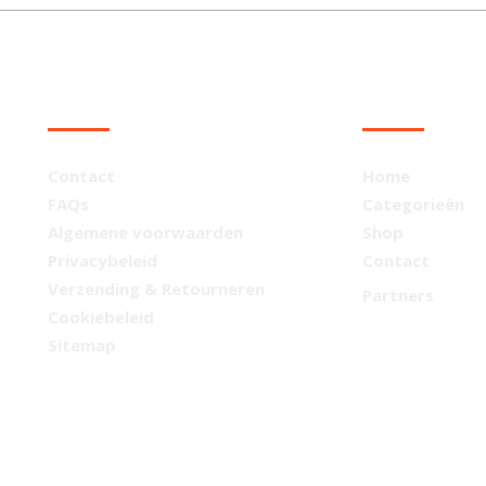
KLANTENSERVICE
NAVIGATIE
Contact
Home
FAQs
Categorieën
Algemene voorwaarden
Shop
Privacybeleid
Contact
Verzending & Retourneren
Partners
Cookiebeleid
Sitemap