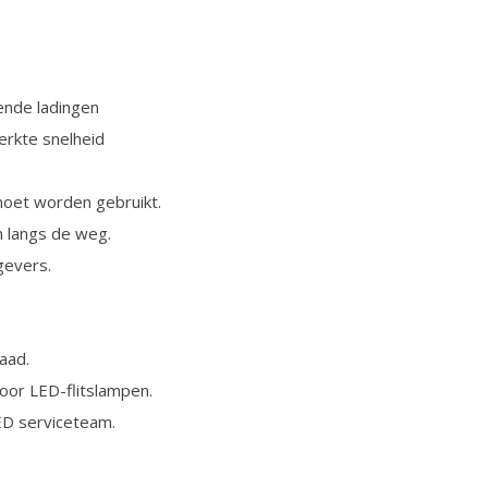
ende ladingen
rkte snelheid
 moet worden gebruikt.
n langs de weg.
gevers.
aad.
oor LED-flitslampen.
ED serviceteam.