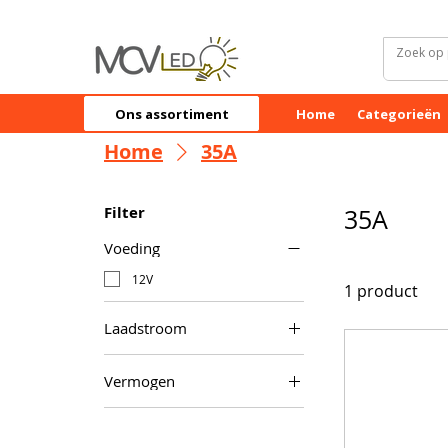
Ons assortiment
Home
Categorieën
Home
35A
Filter
35A
Voeding
12V
1 product
Laadstroom
35A
Vermogen
800VA/700W